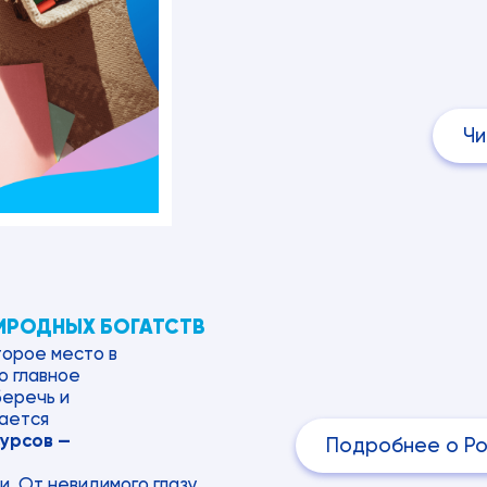
Чи
РИРОДНЫХ БОГАТСТВ
торое место в
о главное
беречь и
мается
урсов —
Подробнее о Р
и. От невидимого глазу