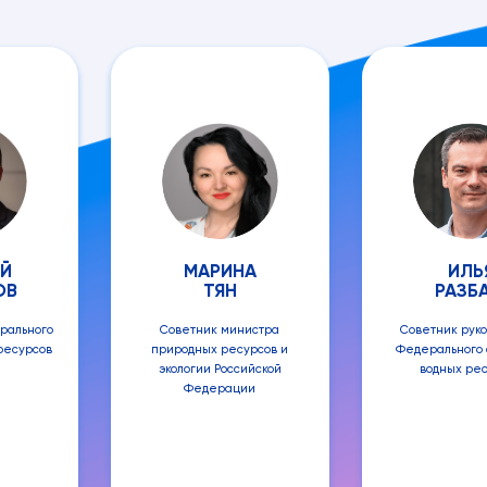
Й
МАРИНА
ИЛЬ
ОВ
ТЯН
РАЗБ
рального
Советник министра
Советник рук
ресурсов
природных ресурсов и
Федерального 
экологии Российской
водных ре
Федерации