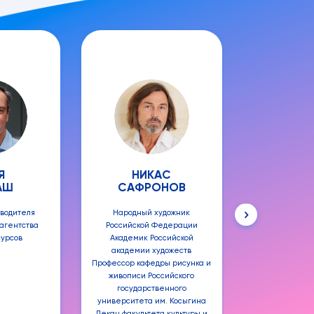
Я
НИКАС
ЮЛ
АШ
САФРОНОВ
МИХА
оводителя
Народный художник
Актриса, т
агентства
Российской Федерации
амбассад
сурсов
Академик Российской
«Вода 
академии художеств
Профессор кафедры рисунка и
живописи Российского
государственного
университета им. Косыгина
Декан факультета культуры и