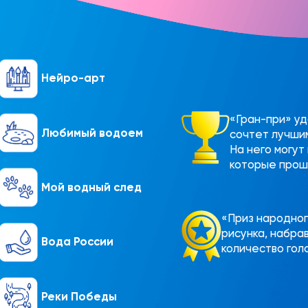
Нейро-арт
«Гран-при» уд
Любимый водоем
сочтет лучши
На него могут
которые про
Мой водный след
«Приз народног
рисунка, набр
Вода России
количество гол
Реки Победы