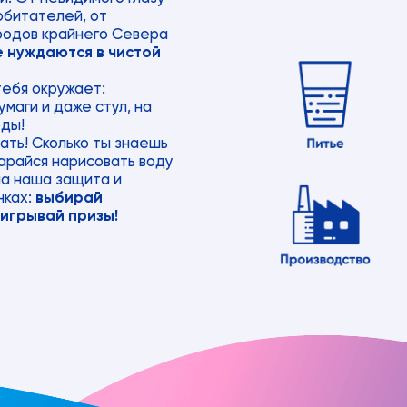
обитателей, от
ародов крайнего Севера
е нуждаются в чистой
тебя окружает:
маги и даже стул, на
оды!
ать! Сколько ты знаешь
тарайся нарисовать воду
ма наша защита и
нках:
выбирай
ыигрывай призы!