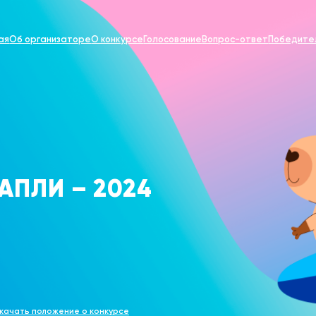
ая
Об организаторе
О конкурсе
Голосование
Вопрос-ответ
Победите
АПЛИ – 2024
качать положение о конкурсе